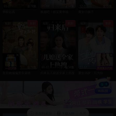
电视剧正阳门下
1080P超清追剧
无删减免费观看
最新高清资源
用户服务中心
发布追剧留言
资源问题反馈
画质体验建议
剧集资讯咨询