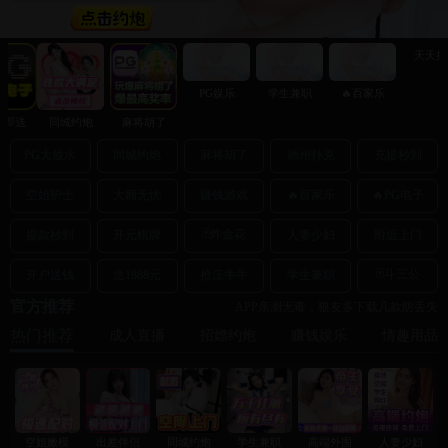
正阳门下1080P超清修复版
经过专业画质修复优化，提升画面清晰度与色彩质感，还原经
典剧集画质，为影迷提供极致的
电视剧正阳门下
超清观影体
验。
经典高分
正阳门下高分经典剧集