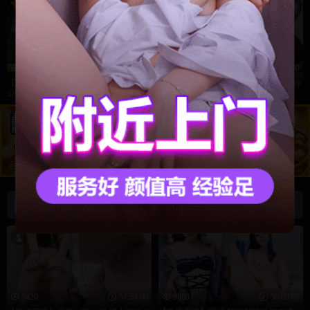
无水印
无水印高清纯净版本
全网独家无水印高清资源，画面干净整洁、画质无损，是影迷
追剧
电视剧正阳门下
的优质首选版本。