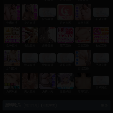
🔍 热门长尾搜索
电视剧正阳门下免费无广告观看
正阳门下全集1080P超清
正阳门下无删减原版观看
电视剧正阳门下高清资源
正阳门下剧集结局解析
正阳门下经典剧集影评