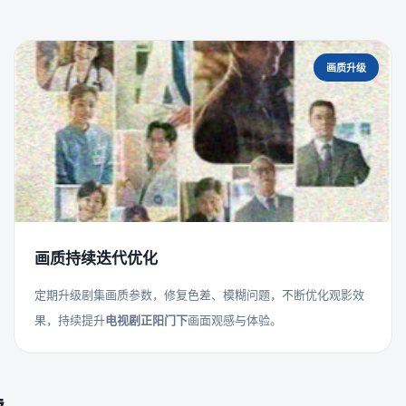
画质升级
画质持续迭代优化
定期升级剧集画质参数，修复色差、模糊问题，不断优化观影效
果，持续提升
电视剧正阳门下
画面观感与体验。