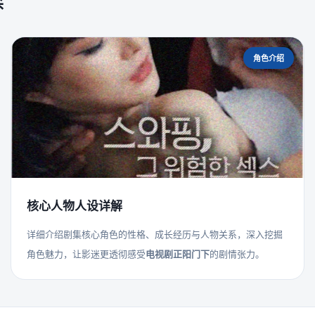
读
角色介绍
核心人物人设详解
详细介绍剧集核心角色的性格、成长经历与人物关系，深入挖掘
角色魅力，让影迷更透彻感受
电视剧正阳门下
的剧情张力。