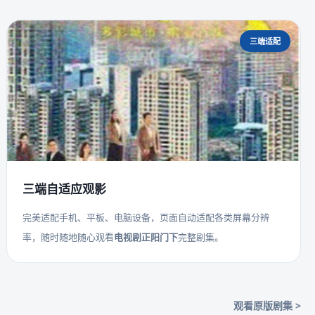
三端适配
三端自适应观影
完美适配手机、平板、电脑设备，页面自动适配各类屏幕分辨
率，随时随地随心观看
电视剧正阳门下
完整剧集。
观看原版剧集 >