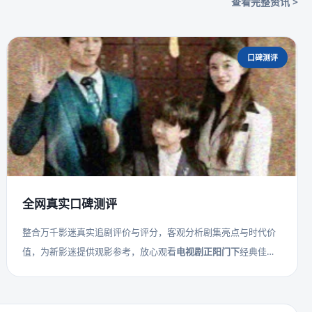
查看完整资讯 >
口碑测评
全网真实口碑测评
整合万千影迷真实追剧评价与评分，客观分析剧集亮点与时代价
值，为新影迷提供观影参考，放心观看
电视剧正阳门下
经典佳
作。