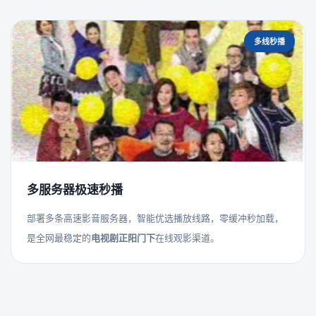
多线秒播
多服务器极速秒播
部署多条高速影音服务器，智能优选播放线路，零缓冲秒加载，
是全网最稳定的
电视剧正阳门下
在线观影渠道。