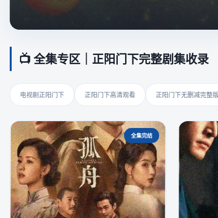
📺 全集专区｜正阳门下完整剧集收录
电视剧正阳门下
正阳门下高清观看
正阳门下无删减完整
全集完结