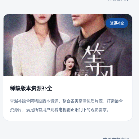
资源补全
稀缺版本资源补全
查漏补缺全网稀缺版本资源，整合各类高清优质片源，打造最全
资源库，满足所有用户观看
电视剧正阳门下
的观影需求。