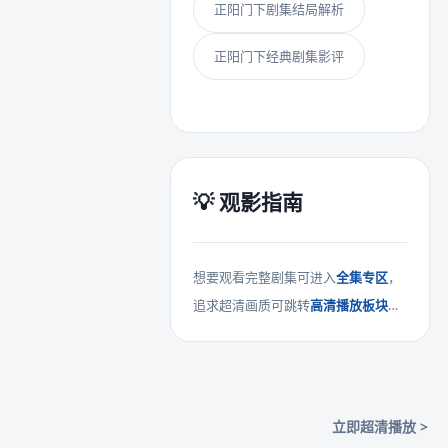
正阳门下剧集结局解析
正阳门下经典剧集影评
💡 观影指南
想要观看完整剧集可进入
全集专区
，
追求超清画质可跳转
高清播放板块
，
本站全天候稳定提供
电视剧正阳门下
免费观影服务。
立即超清播放 >