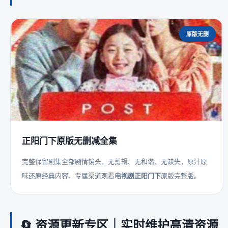
原版无删
正阳门下原版无删减全集
完整保留剧集全部剧情镜头，无剪辑、无和谐、无缺失，原汁原
味还原经典内容，专属渠道观看
电视剧正阳门下
原版完整版。
🔄 资源更新专区｜实时维护高清资源