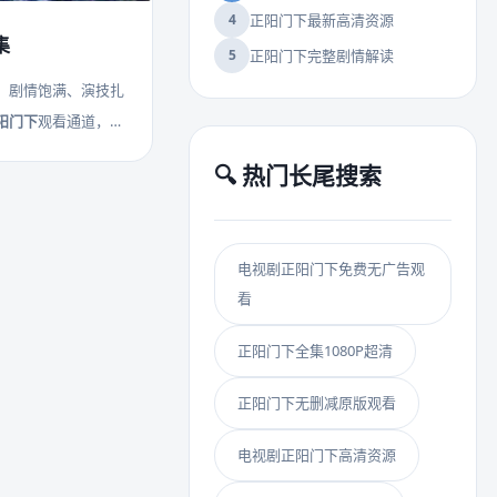
正阳门下最新高清资源
4
集
正阳门下完整剧情解读
5
，剧情饱满、演技扎
阳门下
观看通道，无
。
🔍 热门长尾搜索
电视剧正阳门下免费无广告观
看
正阳门下全集1080P超清
正阳门下无删减原版观看
电视剧正阳门下高清资源