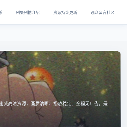
版
剧集剧情介绍
资源持续更新
观众留言社区
删减高清资源，画质清晰、播放稳定、全程无广告，是