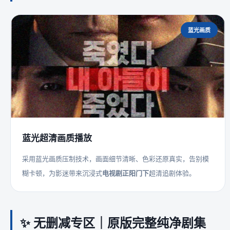
蓝光画质
蓝光超清画质播放
采用蓝光画质压制技术，画面细节清晰、色彩还原真实，告别模
糊卡顿，为影迷带来沉浸式
电视剧正阳门下
超清追剧体验。
✨ 无删减专区｜原版完整纯净剧集