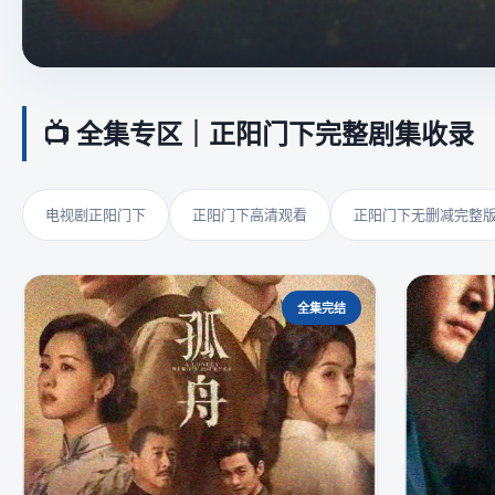
📺 全集专区｜正阳门下完整剧集收录
电视剧正阳门下
正阳门下高清观看
正阳门下无删减完整
全集完结