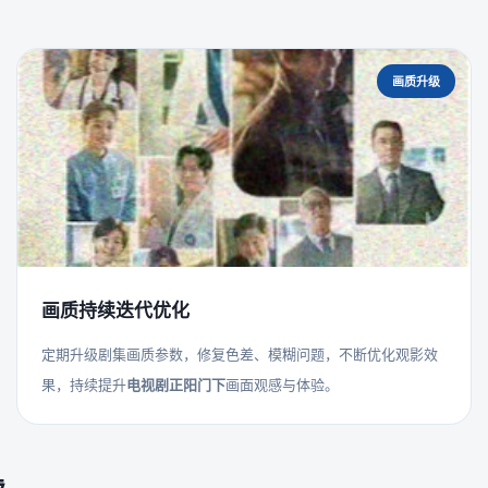
画质升级
画质持续迭代优化
定期升级剧集画质参数，修复色差、模糊问题，不断优化观影效
果，持续提升
电视剧正阳门下
画面观感与体验。