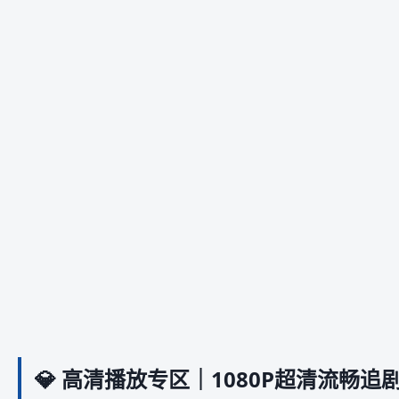
💎 高清播放专区｜1080P超清流畅追