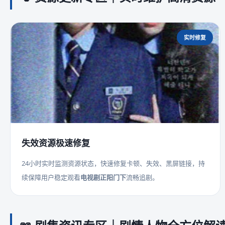
实时修复
失效资源极速修复
24小时实时监测资源状态，快速修复卡顿、失效、黑屏链接，持
续保障用户稳定观看
电视剧正阳门下
流畅追剧。