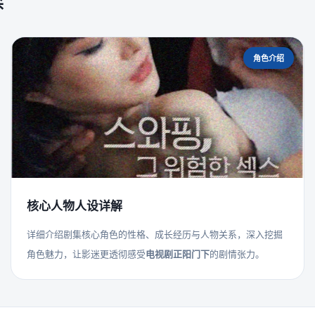
读
角色介绍
核心人物人设详解
详细介绍剧集核心角色的性格、成长经历与人物关系，深入挖掘
角色魅力，让影迷更透彻感受
电视剧正阳门下
的剧情张力。