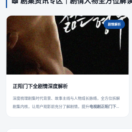
📖 剧集资讯专区｜剧情人物全方位解
剧情解析
正阳门下全剧情深度解析
深度梳理剧集时代背景、故事主线与人物成长脉络，全方位拆解
剧集内核，让用户观影前充分了解剧情，提升
电视剧正阳门下
追
剧体验。