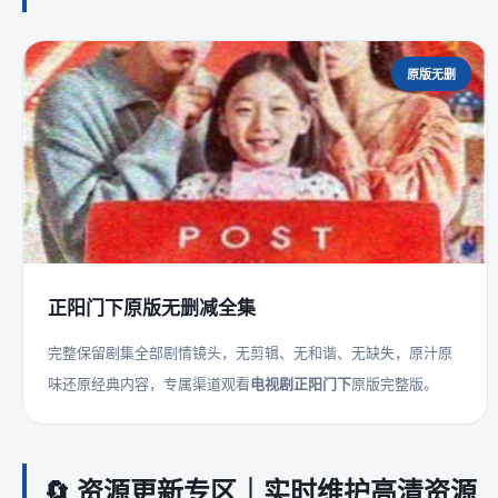
原版无删
正阳门下原版无删减全集
完整保留剧集全部剧情镜头，无剪辑、无和谐、无缺失，原汁原
味还原经典内容，专属渠道观看
电视剧正阳门下
原版完整版。
🔄 资源更新专区｜实时维护高清资源