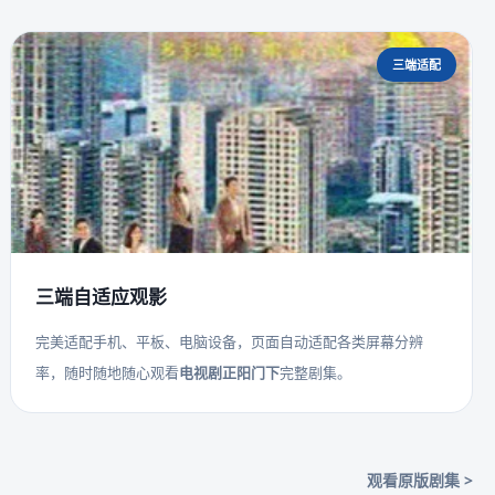
三端适配
三端自适应观影
完美适配手机、平板、电脑设备，页面自动适配各类屏幕分辨
率，随时随地随心观看
电视剧正阳门下
完整剧集。
观看原版剧集 >